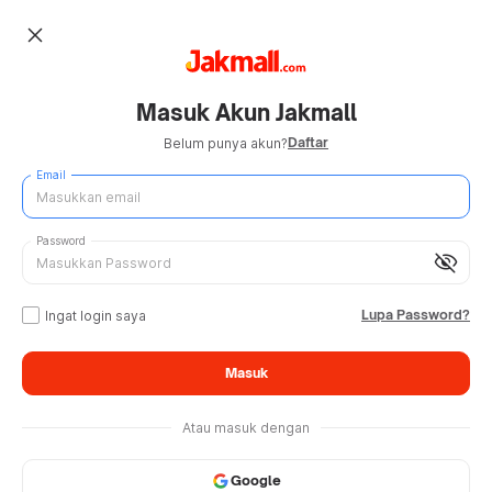
close
Masuk Akun Jakmall
Daftar
Belum punya akun?
Email
Password
visibility_off
Lupa Password?
Ingat login saya
Masuk
Atau masuk dengan
Google