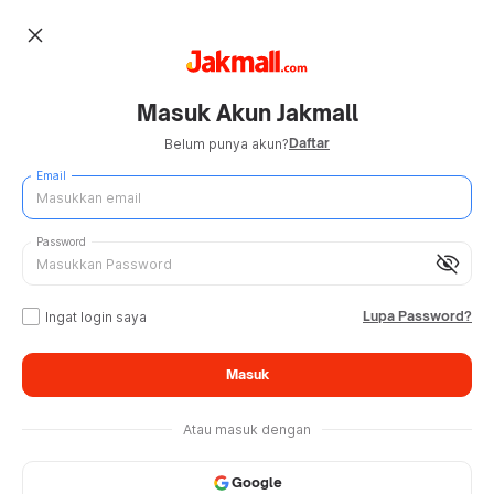
close
Masuk Akun Jakmall
Daftar
Belum punya akun?
Email
Password
visibility_off
Lupa Password?
Ingat login saya
Masuk
Atau masuk dengan
Google