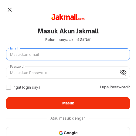
close
Masuk Akun Jakmall
Daftar
Belum punya akun?
Email
Password
visibility_off
Lupa Password?
Ingat login saya
Masuk
Atau masuk dengan
Google