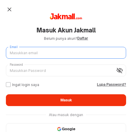
close
Masuk Akun Jakmall
Daftar
Belum punya akun?
Email
Password
visibility_off
Lupa Password?
Ingat login saya
Masuk
Atau masuk dengan
Google