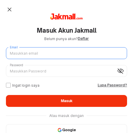
close
Masuk Akun Jakmall
Daftar
Belum punya akun?
Email
Password
visibility_off
Lupa Password?
Ingat login saya
Masuk
Atau masuk dengan
Google