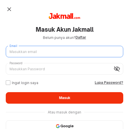
close
Masuk Akun Jakmall
Daftar
Belum punya akun?
Email
Password
visibility_off
Lupa Password?
Ingat login saya
Masuk
Atau masuk dengan
Google