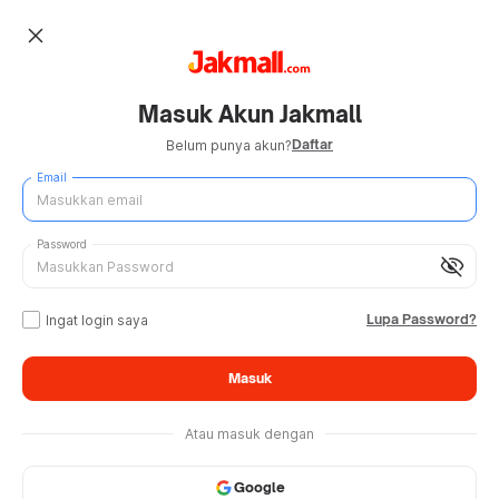
close
Masuk Akun Jakmall
Daftar
Belum punya akun?
Email
Password
visibility_off
Lupa Password?
Ingat login saya
Masuk
Atau masuk dengan
Google