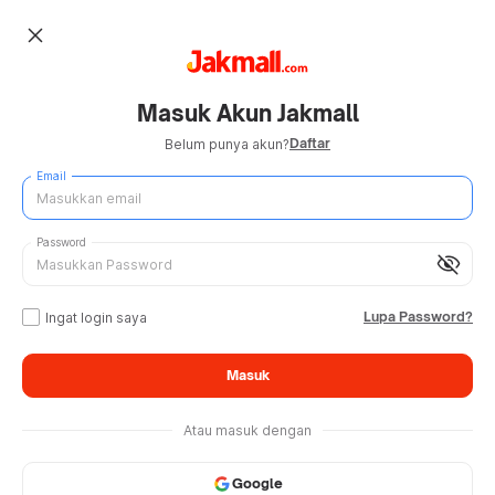
close
Masuk Akun Jakmall
Daftar
Belum punya akun?
Email
Password
visibility_off
Lupa Password?
Ingat login saya
Masuk
Atau masuk dengan
Google