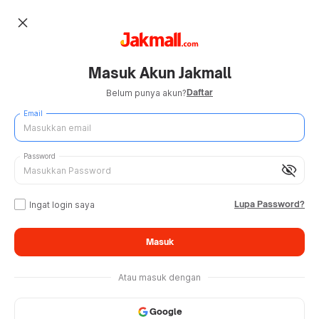
close
Masuk Akun Jakmall
Daftar
Belum punya akun?
Email
Password
visibility_off
Lupa Password?
Ingat login saya
Masuk
Atau masuk dengan
Google