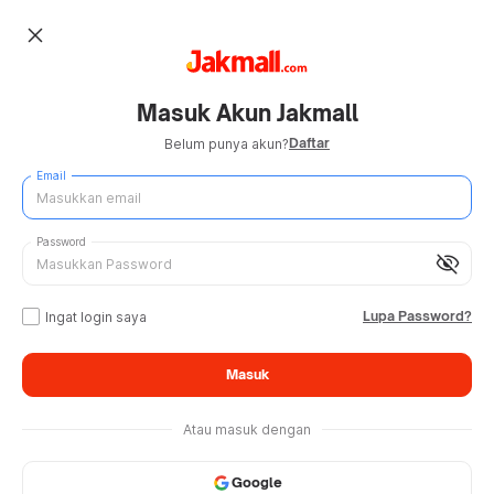
close
Masuk Akun Jakmall
Daftar
Belum punya akun?
Email
Password
visibility_off
Lupa Password?
Ingat login saya
Masuk
Atau masuk dengan
Google