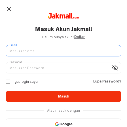
close
Masuk Akun Jakmall
Daftar
Belum punya akun?
Email
Password
visibility_off
Lupa Password?
Ingat login saya
Masuk
Atau masuk dengan
Google