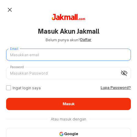
close
Masuk Akun Jakmall
Daftar
Belum punya akun?
Email
Password
visibility_off
Lupa Password?
Ingat login saya
Masuk
Atau masuk dengan
Google