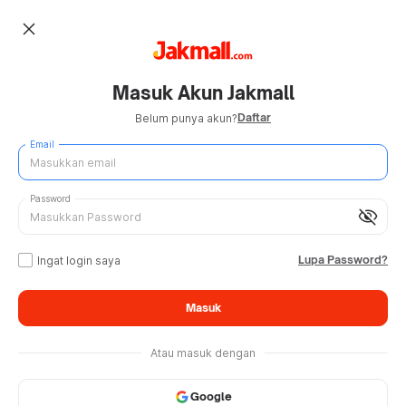
close
Masuk Akun Jakmall
Daftar
Belum punya akun?
Email
Password
visibility_off
Lupa Password?
Ingat login saya
Masuk
Atau masuk dengan
Google