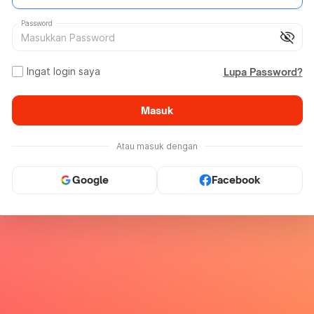
Password
visibility_off
Ingat login saya
Lupa Password?
Masuk
Atau masuk dengan
Google
Facebook