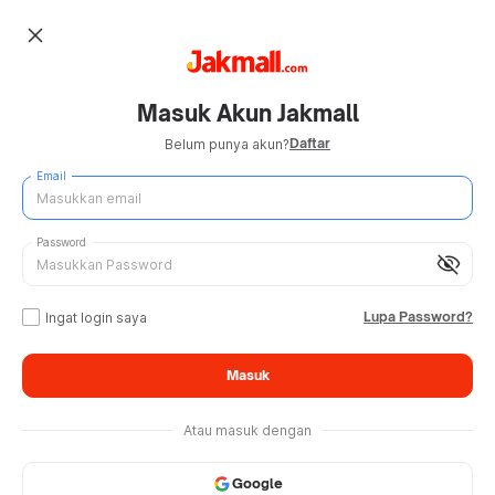
close
Masuk Akun Jakmall
Daftar
Belum punya akun?
Email
Password
visibility_off
Lupa Password?
Ingat login saya
Masuk
Atau masuk dengan
Google