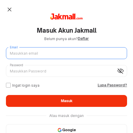
close
Masuk Akun Jakmall
Daftar
Belum punya akun?
Email
Password
visibility_off
Lupa Password?
Ingat login saya
Masuk
Atau masuk dengan
Google