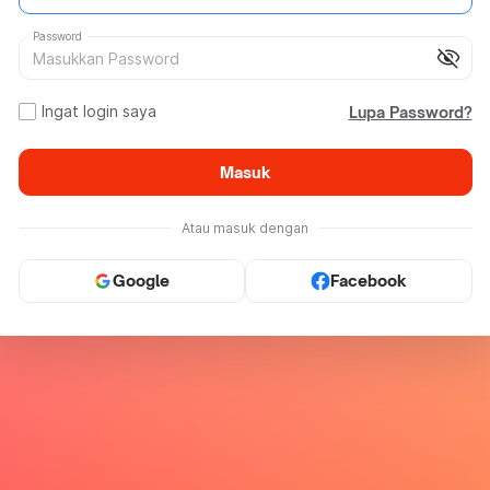
Password
visibility_off
Ingat login saya
Lupa Password?
Masuk
Atau masuk dengan
Google
Facebook