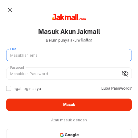
close
Masuk Akun Jakmall
Daftar
Belum punya akun?
Email
Password
visibility_off
Lupa Password?
Ingat login saya
Masuk
Atau masuk dengan
Google