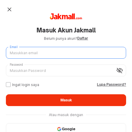
close
Masuk Akun Jakmall
Daftar
Belum punya akun?
Email
Password
visibility_off
Lupa Password?
Ingat login saya
Masuk
Atau masuk dengan
Google