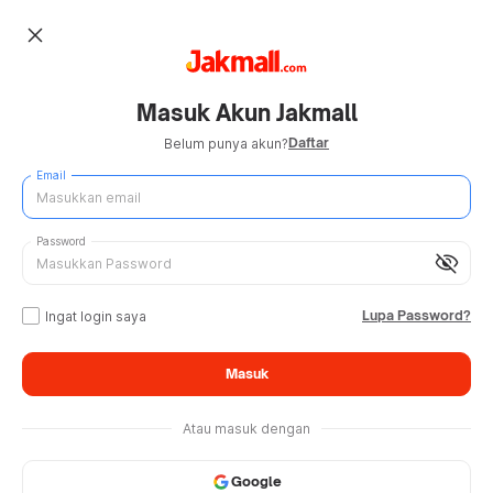
close
Masuk Akun Jakmall
Daftar
Belum punya akun?
Email
Password
visibility_off
Lupa Password?
Ingat login saya
Masuk
Atau masuk dengan
Google