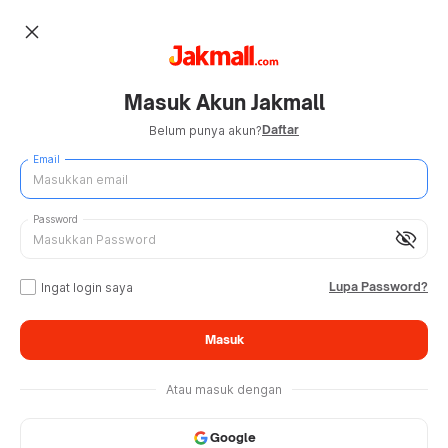
close
Masuk Akun Jakmall
Daftar
Belum punya akun?
Email
Password
visibility_off
Lupa Password?
Ingat login saya
Masuk
Atau masuk dengan
Google