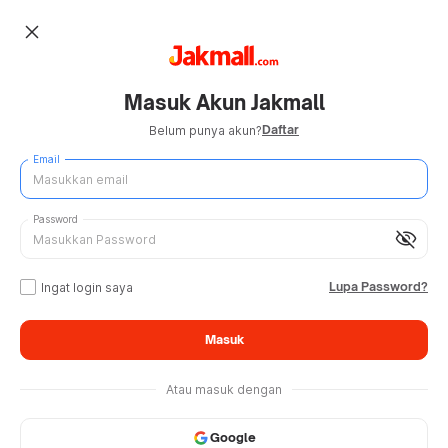
close
Masuk Akun Jakmall
Daftar
Belum punya akun?
Email
Password
visibility_off
Lupa Password?
Ingat login saya
Masuk
Atau masuk dengan
Google