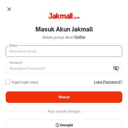
close
Masuk Akun Jakmall
Daftar
Belum punya akun?
Email
Password
visibility_off
Lupa Password?
Ingat login saya
Masuk
Atau masuk dengan
Google