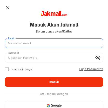
close
Masuk Akun Jakmall
Daftar
Belum punya akun?
Email
Password
visibility_off
Lupa Password?
Ingat login saya
Masuk
Atau masuk dengan
Google