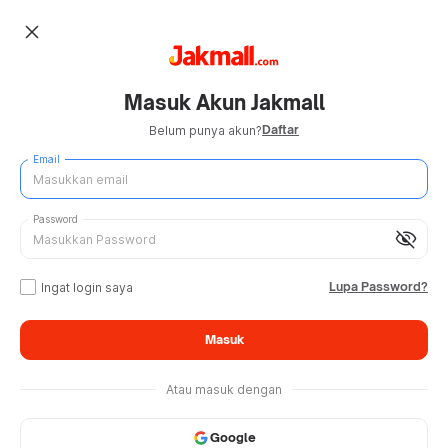
close
Masuk Akun Jakmall
Daftar
Belum punya akun?
Email
Password
visibility_off
Lupa Password?
Ingat login saya
Masuk
Atau masuk dengan
Google