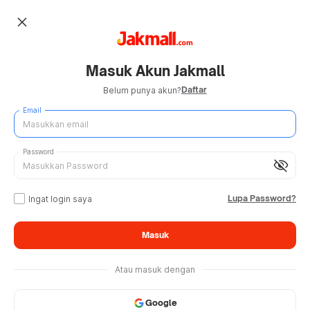
close
Masuk Akun Jakmall
Daftar
Belum punya akun?
Email
Password
visibility_off
Lupa Password?
Ingat login saya
Masuk
Atau masuk dengan
Google