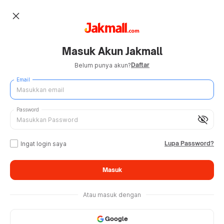
close
Masuk Akun Jakmall
Daftar
Belum punya akun?
Email
Password
visibility_off
Lupa Password?
Ingat login saya
Masuk
Atau masuk dengan
Google