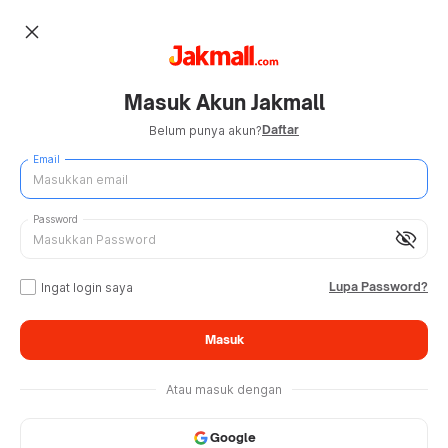
close
Masuk Akun Jakmall
Daftar
Belum punya akun?
Email
Password
visibility_off
Lupa Password?
Ingat login saya
Masuk
Atau masuk dengan
Google