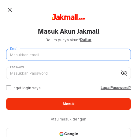
close
Masuk Akun Jakmall
Daftar
Belum punya akun?
Email
Password
visibility_off
Lupa Password?
Ingat login saya
Masuk
Atau masuk dengan
Google