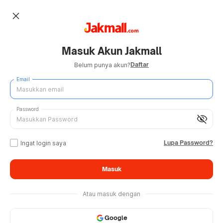
close
Masuk Akun Jakmall
Daftar
Belum punya akun?
Email
Password
visibility_off
Lupa Password?
Ingat login saya
Masuk
Atau masuk dengan
Google