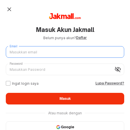
close
Masuk Akun Jakmall
Daftar
Belum punya akun?
Email
Password
visibility_off
Lupa Password?
Ingat login saya
Masuk
Atau masuk dengan
Google