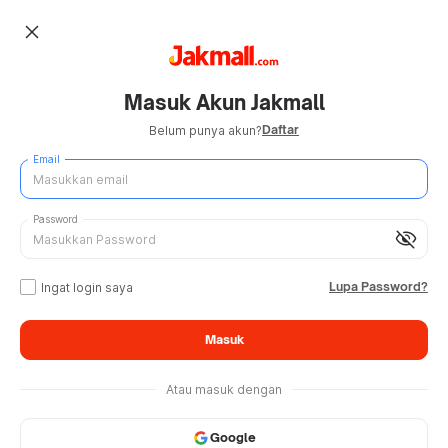
close
Masuk Akun Jakmall
Daftar
Belum punya akun?
Email
Password
visibility_off
Lupa Password?
Ingat login saya
Masuk
Atau masuk dengan
Google