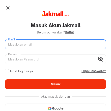
close
Masuk Akun Jakmall
Daftar
Belum punya akun?
Email
Password
visibility_off
Lupa Password?
Ingat login saya
Masuk
Atau masuk dengan
Google