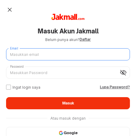
close
Masuk Akun Jakmall
Daftar
Belum punya akun?
Email
Password
visibility_off
Lupa Password?
Ingat login saya
Masuk
Atau masuk dengan
Google