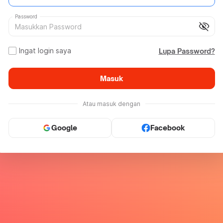
Password
visibility_off
Ingat login saya
Lupa Password?
Masuk
Atau masuk dengan
Google
Facebook