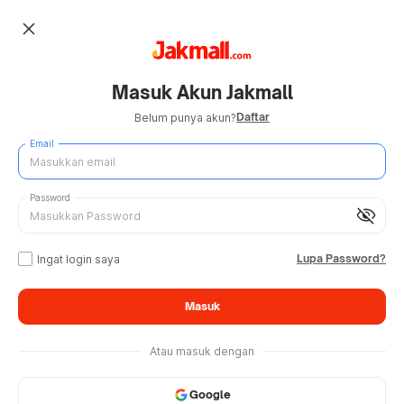
close
Masuk Akun Jakmall
Daftar
Belum punya akun?
Email
Password
visibility_off
Lupa Password?
Ingat login saya
Masuk
Atau masuk dengan
Google