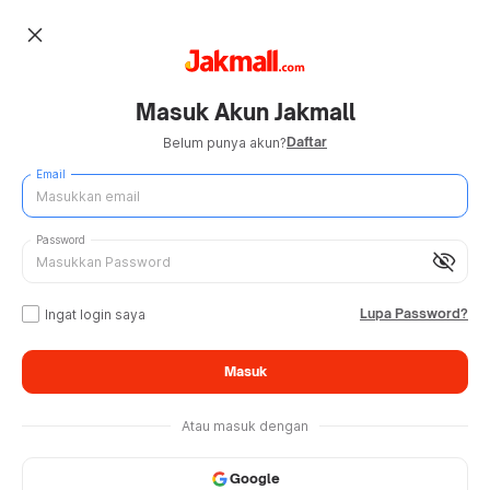
close
Masuk Akun Jakmall
Daftar
Belum punya akun?
Email
Password
visibility_off
Lupa Password?
Ingat login saya
Masuk
Atau masuk dengan
Google