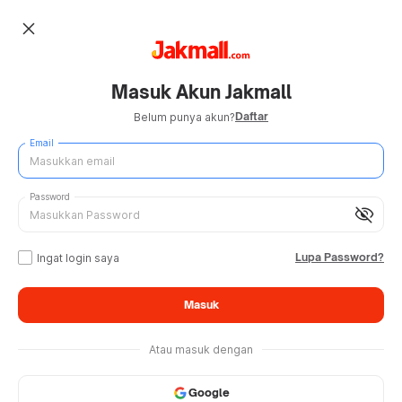
close
Masuk Akun Jakmall
Daftar
Belum punya akun?
Email
Password
visibility_off
Lupa Password?
Ingat login saya
Masuk
Atau masuk dengan
Google