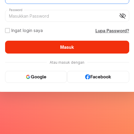
Password
visibility_off
Ingat login saya
Lupa Password?
Masuk
Atau masuk dengan
Google
Facebook