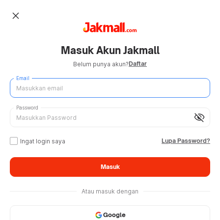
close
Masuk Akun Jakmall
Daftar
Belum punya akun?
Email
Password
visibility_off
Lupa Password?
Ingat login saya
Masuk
Atau masuk dengan
Google