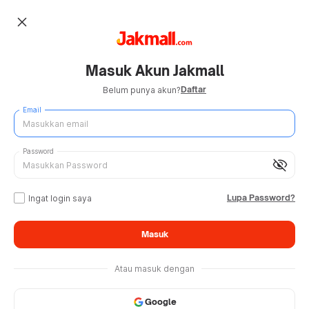
close
Masuk Akun Jakmall
Daftar
Belum punya akun?
Email
Password
visibility_off
Lupa Password?
Ingat login saya
Masuk
Atau masuk dengan
Google