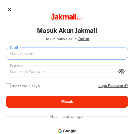
close
Masuk Akun Jakmall
Daftar
Belum punya akun?
Email
Password
visibility_off
Lupa Password?
Ingat login saya
Masuk
Atau masuk dengan
Google