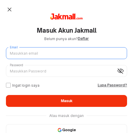
close
Masuk Akun Jakmall
Daftar
Belum punya akun?
Email
Password
visibility_off
Lupa Password?
Ingat login saya
Masuk
Atau masuk dengan
Google