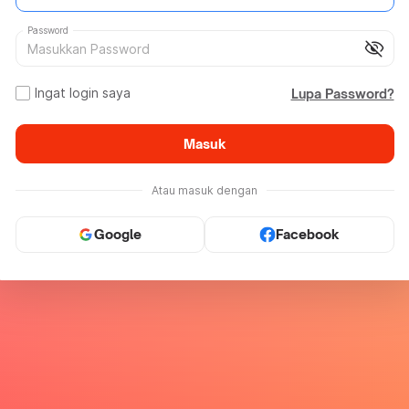
Password
visibility_off
Ingat login saya
Lupa Password?
Masuk
Atau masuk dengan
Google
Facebook