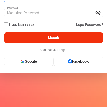
Password
visibility_off
Ingat login saya
Lupa Password?
Masuk
Atau masuk dengan
Google
Facebook