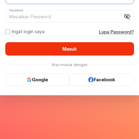
Password
visibility_off
Ingat login saya
Lupa Password?
Masuk
Atau masuk dengan
Google
Facebook