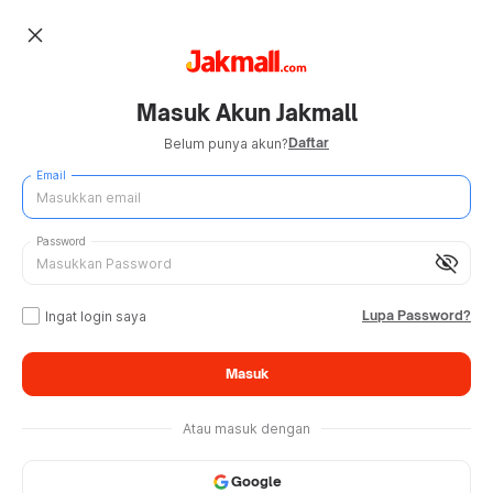
close
Masuk Akun Jakmall
Daftar
Belum punya akun?
Email
Password
visibility_off
Lupa Password?
Ingat login saya
Masuk
Atau masuk dengan
Google