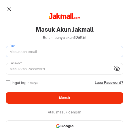
close
Masuk Akun Jakmall
Daftar
Belum punya akun?
Email
Password
visibility_off
Lupa Password?
Ingat login saya
Masuk
Atau masuk dengan
Google