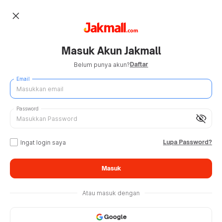
close
Masuk Akun Jakmall
Daftar
Belum punya akun?
Email
Password
visibility_off
Lupa Password?
Ingat login saya
Masuk
Atau masuk dengan
Google