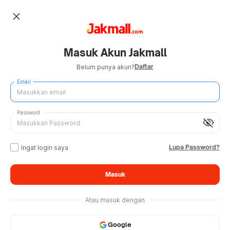
close
Masuk Akun Jakmall
Daftar
Belum punya akun?
Email
Password
visibility_off
Lupa Password?
Ingat login saya
Masuk
Atau masuk dengan
Google